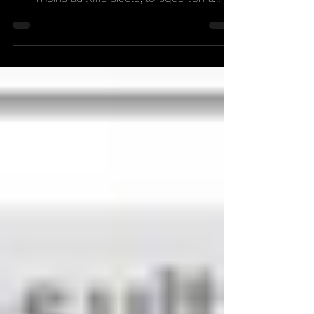
des cavaleries berbères qui remonte au
moins au XIIIe siècle, lorsque l'on a
découvert les...