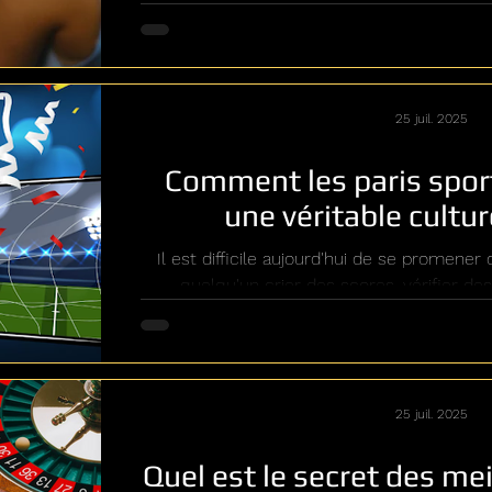
25 juil. 2025
Comment les paris spor
une véritable cultur
Il est difficile aujourd'hui de se promene
quelqu'un crier des scores, vérifier des 
25 juil. 2025
Quel est le secret des mei