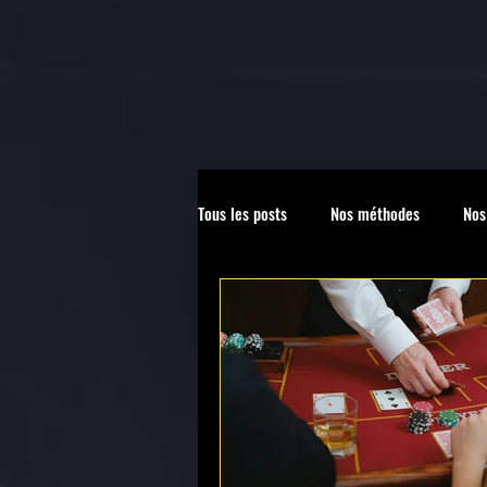
Tous les posts
Nos méthodes
Nos