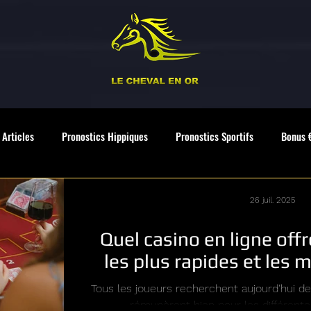
 Articles
Pronostics Hippiques
Pronostics Sportifs
Bonus 
26 juil. 2025
Quel casino en ligne off
les plus rapides et les m
Tous les joueurs recherchent aujourd'hui des
rémunèrent bien pour les différentes 