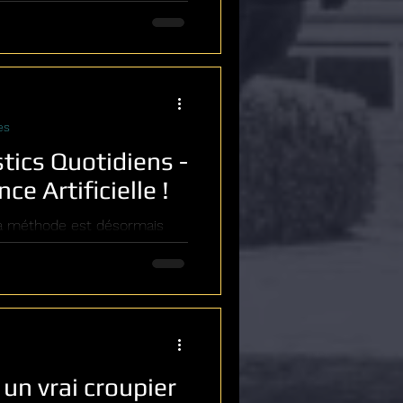
es
ics Quotidiens -
ce Artificielle !
isée par l'intelligence artificielle. Passez dès aujourd'hui au...
 un vrai croupier