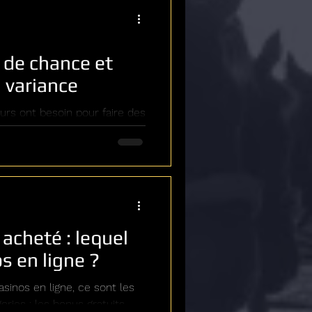
 de chance et
 variance
eurs ont besoin pour faire des
ssentiel des jeux...
acheté : lequel
os en ligne ?
sinos en ligne, ce sont les
ries : les bonus gratuits...