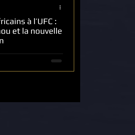
icains à l’UFC :
u et la nouvelle
n
des phénomènes qui ont surfé
ui a frappé l'UFC. Chaque...