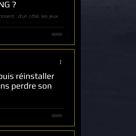
RNG ?
osent : d’un côté, les jeux
 RNG et de l’autre, les...
uis réinstaller
ans perdre son
sur le continent africain pour
et les événements en...