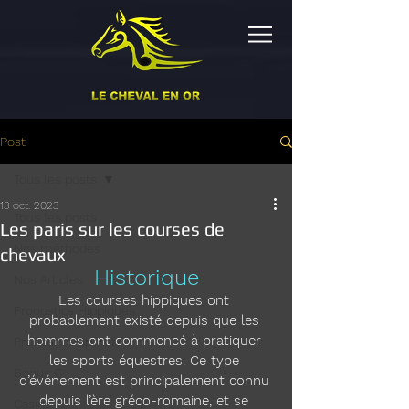
Post
Tous les posts
13 oct. 2023
Tous les posts
Les paris sur les courses de
Nos méthodes
chevaux
Historique
Nos Articles
Les courses hippiques ont 
Pronostics Hippiques
probablement existé depuis que les 
hommes ont commencé à pratiquer 
Pronostics Sportifs
les sports équestres. Ce type 
Bonus €
d’événement est principalement connu 
depuis l’ère gréco-romaine, et se 
Casino