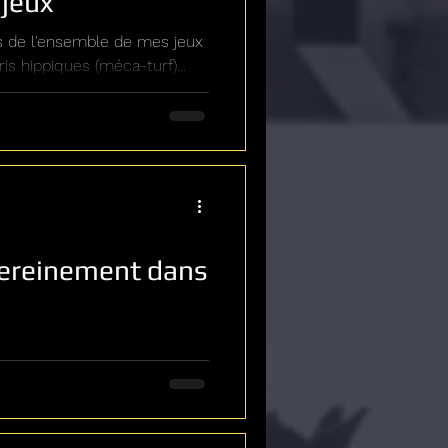
 jeux
ts de l'ensemble de mes jeux
is hippiques (méca-turf)...
 sereinement dans