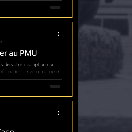
es
uer au PMU
nfirmation de votre compte...
Faso