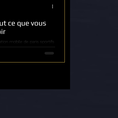
ut ce que vous
ir
est développée par...