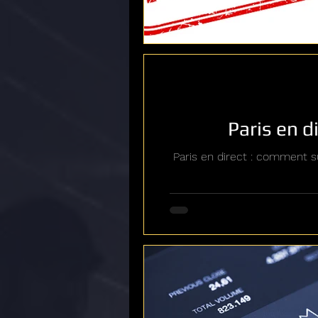
Paris en d
Paris en direct : comment s