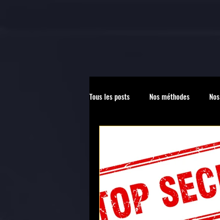
Tous les posts
Nos méthodes
Nos