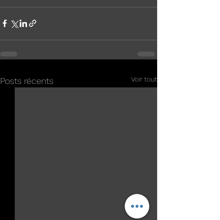
Voir tout
Posts récents