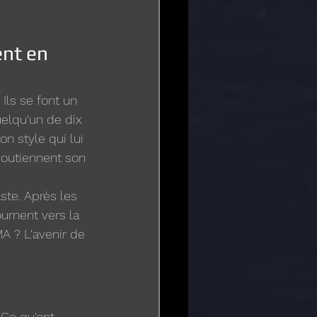
nt en 
Ils se font un 
uelqu'un de dix 
n style qui lui 
soutiennent son 
ste. Après les 
urnent vers la 
A ? L'avenir de 
. Ce qu'ont 