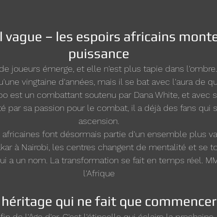
 vague – les espoirs africains monte
puissance
e joueurs émerge, et elle n'est plus tapie dans l'ombre. 
une vingtaine d'années, mais il se bat avec l'aura de q
bo est un combattant soutenu par Dana White, et avec so
té par sa passion pour le combat, il a déjà des fans qui 
ascension.
 africaines font désormais partie d'un ensemble plus va
ar à Nairobi, les centres changent de mentalité et se to
ui a un nom. La transformation se fait en temps réel. MM
l'Afrique
 héritage qui ne fait que commencer
fin de l'âge d'or. C'est l'étincelle qui éclaire la prochaine