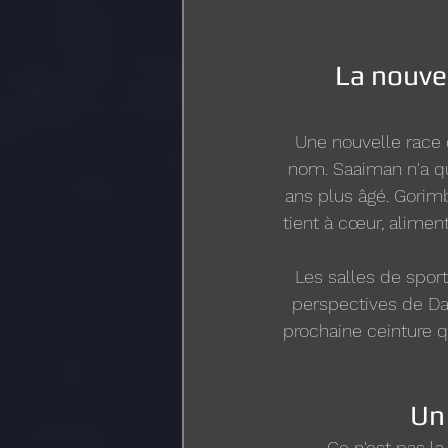
La nouvel
Une nouvelle race d
nom. Saaiman n'a qu'
ans plus âgé. Gorim
tient à cœur, alimen
Les salles de sport
perspectives de Dak
prochaine ceinture q
Un
Ce n'est pas la 