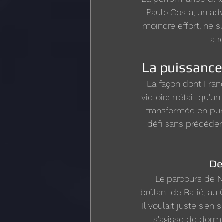
Paulo Costa, un ad
moindre effort, ne 
a r
La puissance 
La façon dont Franc
victoire n'était qu'un 
transformée en pur
défi sans précéden
De
Le parcours de N
brûlant de Batié, au 
Il voulait juste s'en
s'agisse de dormi