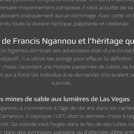
versaire moyennement complexe, il s'est acquitté de sa 
subissant pratiquement aucun dommage. Avec cette vict
endu toute la division tactique, palpitante et cérébrale.
de Francis Ngannou et l'héritage qu'i
is Ngannou éliminait ses adversaires était d'une brutali
objectif ; il a utilisé ses poings pour effacer la définition d
 chaos, racontant une histoire parsemée de luttes, se b
t qui a forcé les individus à se demander s'ils avaient 
survivre.
s mines de sable aux lumières de Las Vegas
gannou a commencé à l'âge de dix ans dans les carrièr
Cameroun. À l'époque, l'UFC était la dernière chose à laqu
 sortir. Sa volonté s'est forgée dans le feu de ses luttes in
r dans des gymnases parisiens ou d'attendre d'être entr