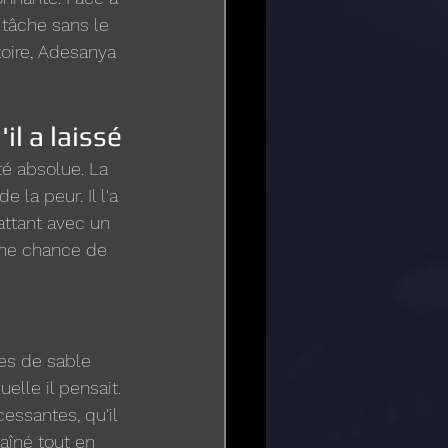
tâche sans le 
oire, Adesanya 
l a laissé
té absolue. La 
e la peur. Il l'a 
attant avec un 
une chance de 
es de sable 
elle il pensait. 
cessantes, qu'il 
aîné tout en 