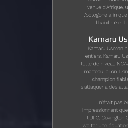
venue d'Afrique, 
l'octogone afin que
l'habileté et 
Kamaru Usm
Kamaru Usman ne 
entiers. Kamaru Usm
lutte de niveau NCAA
marteau-pilon. Da
champion fiabl
s'attaquer à des att
Il n'était pas 
impressionnant que 
l'UFC. Covington 
welter une équation