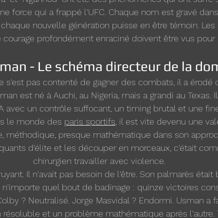
une force qui a frappé l'UFC. Chaque nom est gravé dans l
 chaque nouvelle génération puisse en être témoin. Les 
le courage profondément enraciné doivent être vus pour 
an - Le schéma directeur de la do
s'est pas contenté de gagner des combats, il a érodé 
an est né à Auchi, au Nigeria, mais a grandi au Texas. Il
 avec un contrôle suffocant, un timing brutal et une fin
ns le monde des 
paris sportifs
, il est vite devenu une va
e, méthodique, presque mathématique dans son approch
aquants d'élite et les découper en morceaux, c'était co
chirurgien travailler avec violence.
bruyant. Il n'avait pas besoin de l'être. Son palmarès était
n'importe quel bout de badinage : quinze victoires con
Colby ? Neutralisé. Jorge Masvidal ? Endormi. Usman a fa
 résoluble et un problème mathématique après l'autre.