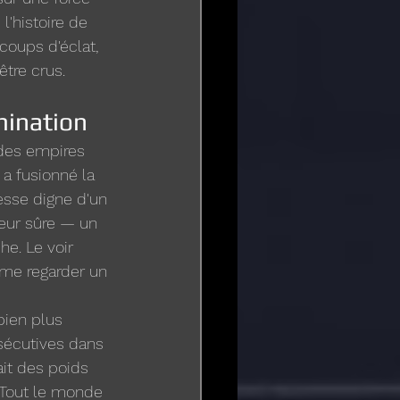
'histoire de 
coups d'éclat, 
être crus.
mination
des empires 
 a fusionné la 
esse digne d'un 
leur sûre — un 
e. Le voir 
mme regarder un 
 bien plus 
sécutives dans 
it des poids 
 Tout le monde 