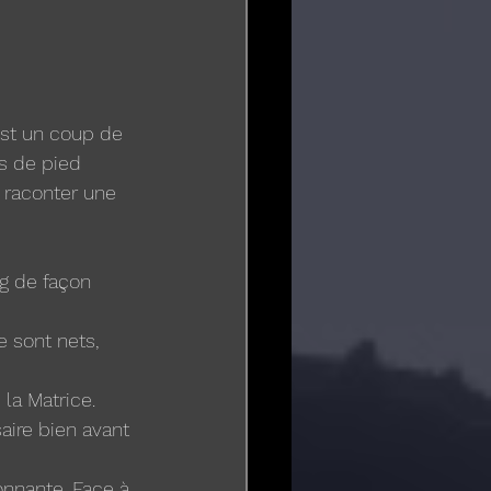
st un coup de 
ps de pied 
raconter une 
ng de façon 
 sont nets, 
la Matrice.
ire bien avant 
nnante. Face à 