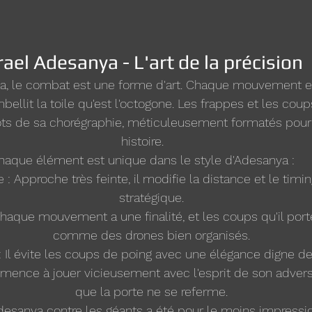
rael Adesanya - L'art de la précision
ya, le combat est une forme d'art. Chaque mouvement e
ellit la toile qu'est l'octogone. Les frappes et les cou
ts de sa chorégraphie, méticuleusement formatés pour 
histoire.
haque élément est unique dans le style d'Adesanya :
 : Approche très feinte, il modifie la distance et le timi
stratégique.
haque mouvement a une finalité, et les coups qu'il porte
comme des drones bien organisés.
 Il évite les coups de poing avec une élégance digne de 
ence à jouer vicieusement avec l'esprit de son adversa
que la porte ne se referme.
esanya contre les géants a été pour le moins impressio