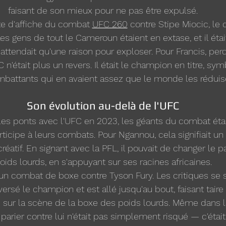
faisant de son mieux pour ne pas être expulsé.
tête d'affiche du combat 
UFC 260
 contre Stipe Miocic, l
 Les gens de tout le Cameroun étaient en extase, et il était
endait qu'une raison pour exploser. Pour Francis, perdr
n'était plus un revers. Il était le champion en titre, sym
mbattants qui en avaient assez que le monde les réduise
Son évolution au-delà de l'UFC
les ponts avec l'UFC en 2023, les géants du combat étaie
rticipe à leurs combats. Pour Ngannou, cela signifiait un
éatif. En signant avec la PFL, il pouvait de changer le
oids lourds, en s'appuyant sur ses racines africaines.
: un combat de boxe contre Tyson Fury. Les critiques se
ersé le champion et est allé jusqu'au bout, faisant taire
 sur la scène de la boxe des poids lourds. Même dans la 
parier contre lui n'était pas simplement risqué — c'étai