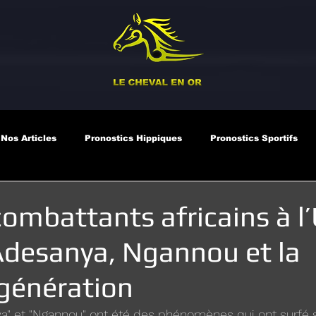
Nos Articles
Pronostics Hippiques
Pronostics Sportifs
ombattants africains à l’
desanya, Ngannou et la
 génération
a" et "Ngannou" ont été des phénomènes qui ont surfé s