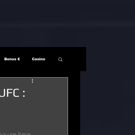
Bonus €
Casino
UFC :
ur une force 