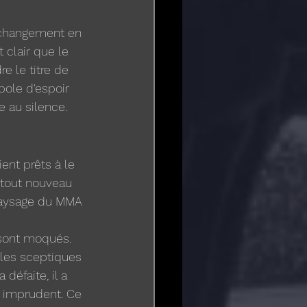
e changement en 
 clair que le 
e le titre de 
bole d'espoir 
 au silence.
nt prêts à le 
 tout nouveau 
 paysage du MMA 
 sont moqués. 
 les sceptiques 
défaite, il a 
t imprudent. Ce 