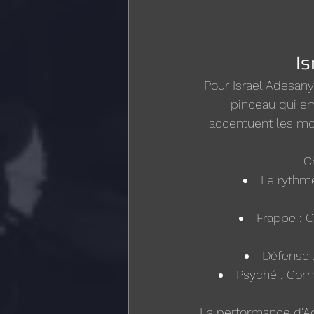
Is
Pour Israel Adesan
pinceau qui emb
accentuent les mo
C
Le rythme
Frappe : C
Défense :
Psyché : Comm
La performance d'Ad