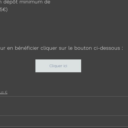
un dépôt minimum de 
15€)
ur en bénéficier cliquer sur le bouton ci-dessous :
Cliquer ici
us €