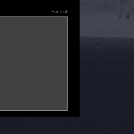
Voir tout
s de 100€ sur NetBet
et propose des services de