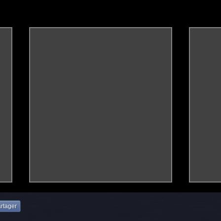
Bonu
rtager
NetB