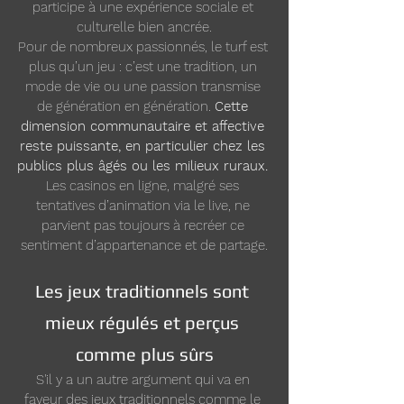
participe à une expérience sociale et 
culturelle bien ancrée.
Pour de nombreux passionnés, le turf est 
plus qu’un jeu : c’est une tradition, un 
mode de vie ou une passion transmise 
de génération en génération. 
Cette 
dimension communautaire et affective 
reste puissante, en particulier chez les 
publics plus âgés ou les milieux ruraux.
Les casinos en ligne, malgré ses 
tentatives d’animation via le live, ne 
parvient pas toujours à recréer ce 
sentiment d’appartenance et de partage.
Les jeux traditionnels sont 
mieux régulés et perçus 
comme plus sûrs
S'il y a un autre argument qui va en 
faveur des jeux traditionnels comme le 