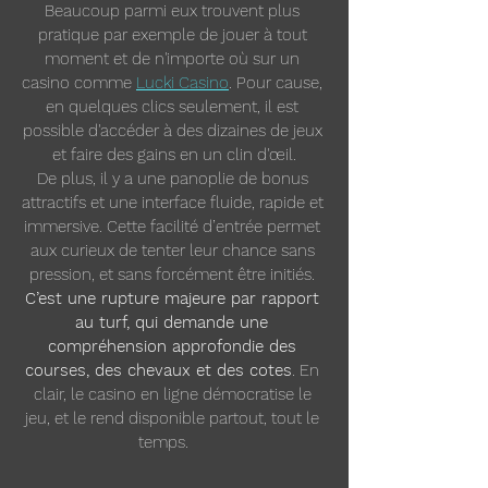
Beaucoup parmi eux trouvent plus 
pratique par exemple de jouer à tout 
moment et de n'importe où sur un 
casino comme 
Lucki Casino
. Pour cause, 
en quelques clics seulement, il est 
possible d'accéder à des dizaines de jeux 
et faire des gains en un clin d'œil.
De plus, il y a une panoplie de bonus 
attractifs et une interface fluide, rapide et 
immersive. Cette facilité d’entrée permet 
aux curieux de tenter leur chance sans 
pression, et sans forcément être initiés. 
C’est une rupture majeure par rapport 
au turf, qui demande une 
compréhension approfondie des 
courses, des chevaux et des cotes
. En 
clair, le casino en ligne démocratise le 
jeu, et le rend disponible partout, tout le 
temps.     