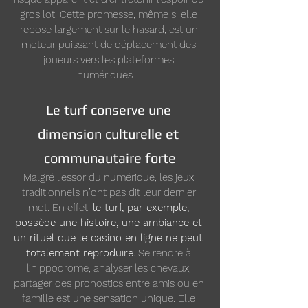
gros lot. Cette promesse, même si elle 
repose largement sur le hasard, est un 
moteur puissant de déplacement des 
joueurs vers les plateformes 
numériques.   
Le turf conserve une 
dimension culturelle et 
communautaire forte
Malgré l’essor du numérique, les jeux 
traditionnels n’ont pas dit leur dernier 
mot. En effet, 
le turf, par exemple, 
possède une histoire, une ambiance et 
un rituel que le casino en ligne ne peut 
totalement reproduire.
 Se rendre à 
l’hippodrome, analyser les chevaux, 
partager des pronostics entre amis ou en 
famille est une sensation unique. Elle 