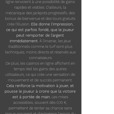
ligne renvoient à une possibilité de gains 
rapides et visibles. D'ailleurs, la 
mécanique des jackpots progressifs, des 
bonus de bienvenue et des tours gratuits 
crée l’illusion. 
Elle donne l'impression, 
ce qui est parfois fondé, que le joueur 
peut remporter de l’argent 
immédiatement.
 À l’inverse, les jeux 
traditionnels comme le turf sont plus 
techniques, moins directs et réservés aux 
connaisseurs.
De plus, les casinos en ligne affichent en 
temps réel les gains des autres 
utilisateurs, ce qui crée une sensation de 
mouvement et de succès permanent. 
Cela renforce la motivation à jouer, et 
pousse le joueur à croire que la victoire 
est à portée de main.
 Les mises 
accessibles, souvent dès 0,10 €, 
permettent de tenter sa chance sans 
risque apparent et d’entretenir l’espoir du 