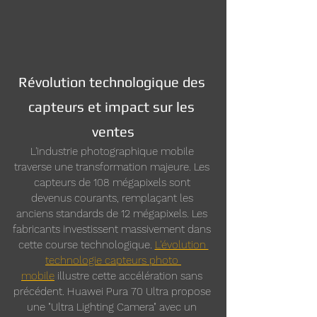
Révolution technologique des 
capteurs et impact sur les 
ventes
L'industrie photographique mobile 
traverse une transformation majeure. Les 
capteurs de 108 mégapixels sont 
devenus courants, remplaçant les 
anciens standards de 12 mégapixels. Les 
fabricants investissent massivement dans 
cette course technologique. 
L'évolution 
technologie capteurs photo 
mobile
 illustre cette accélération sans 
précédent. Huawei Pura 70 Ultra propose 
une "Ultra Lighting Camera" avec un 