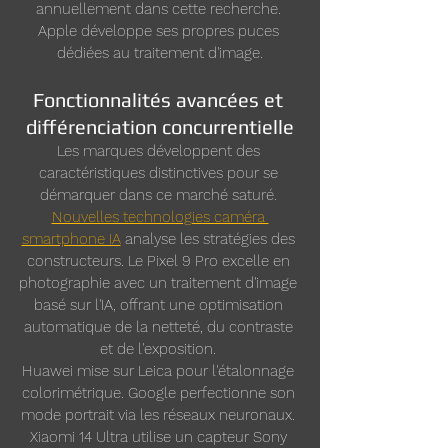
annuellement dans cette recherche. 
Apple développe ses propres puces 
dédiées au traitement d'image.
Fonctionnalités avancées et 
différenciation concurrentielle
Les marques développent des 
caractéristiques distinctives pour se 
démarquer dans ce marché saturé. 
Nouvelles technologies caméra 
smartphone IA
 analyse les stratégies des 
constructeurs. Le Pixel 9 Pro excelle en 
photographie avec un traitement d'image 
basé sur l'IA, offrant une optimisation 
automatique de la netteté, du contraste 
et de l'exposition. 
Huawei mise sur Leica pour l'étalonnage 
colorimétrique. Google perfectionne son 
mode portrait via les réseaux neuronaux. 
Xiaomi 14 Ultra utilise un capteur Sony 