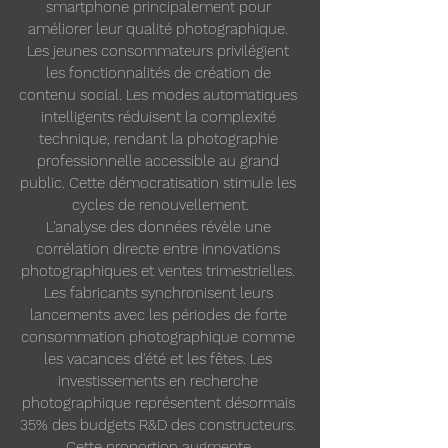
smartphone principalement pour 
améliorer leur qualité photographique. 
Les jeunes consommateurs privilégient 
les fonctionnalités de création de 
contenu social. Les modes automatiques 
intelligents réduisent la complexité 
technique, rendant la photographie 
professionnelle accessible au grand 
public. Cette démocratisation stimule les 
cycles de renouvellement.
L'analyse des données révèle une 
corrélation directe entre innovations 
photographiques et ventes trimestrielles. 
Les fabricants synchronisent leurs 
lancements avec les périodes de forte 
consommation photographique comme 
les vacances d'été et les fêtes. Les 
investissements en recherche 
photographique représentent désormais 
35% des budgets R&D des constructeurs. 
Cette proportion augmente 