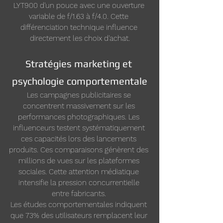
LYT900 d'un pouce avec une ouverture 
variable de f/1.63 à f/4.0. Cette 
différenciation technique influence 
directement les choix d'achat.
Stratégies marketing et 
psychologie comportementale
Les campagnes publicitaires se 
concentrent massivement sur les 
performances photographiques. Les 
influenceurs testent systématiquement 
ces capacités lors des lancements 
produits. Ces comparaisons génèrent des 
millions de vues sur les plateformes 
sociales. Cette attention médiatique 
intensifie la pression concurrentielle 
entre fabricants. 
Les études comportementales indiquent 
que 73% des utilisateurs remplacent leur 