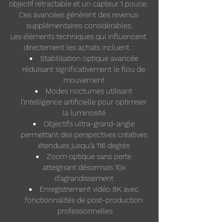
objectif rétractable et un capteur 1 pouce. 
Ces avancées génèrent des revenus 
supplémentaires considérables.
Les éléments techniques qui influencent 
directement les achats incluent : 
Stabilisation optique avancée 
réduisant significativement le flou de 
mouvement 
Modes nocturnes utilisant 
l'intelligence artificielle pour optimiser 
la luminosité 
Objectifs ultra-grand-angle 
permettant des perspectives créatives 
étendues jusqu'à 116 degrés 
Zoom optique sans perte 
atteignant désormais 10x 
d'agrandissement 
Enregistrement vidéo 8K avec 
fonctionnalités de post-production 
professionnelles