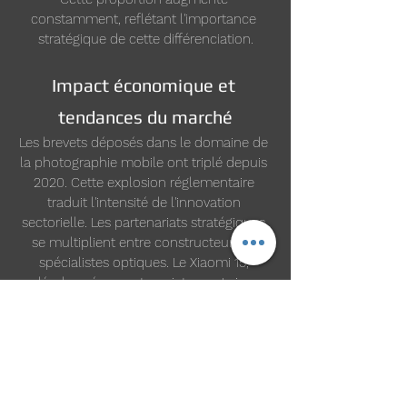
constamment, reflétant l'importance 
stratégique de cette différenciation.
Impact économique et 
tendances du marché
Les brevets déposés dans le domaine de 
la photographie mobile ont triplé depuis 
2020. Cette explosion réglementaire 
traduit l'intensité de l'innovation 
sectorielle. Les partenariats stratégiques 
se multiplient entre constructeurs et 
spécialistes optiques. Le Xiaomi 15, 
développé en partenariat avec Leica, 
utilise un capteur principal de 50 
mégapixels avec un traitement d'image 
signé Leica. Ces collaborations créent 
des avantages concurrentiels durables. 
Les consommateurs reconnaissent ces 
marques d'excellence optique. Cette 