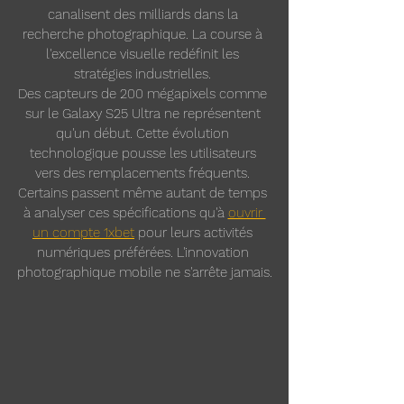
canalisent des milliards dans la 
recherche photographique. La course à 
l'excellence visuelle redéfinit les 
stratégies industrielles. 
Des capteurs de 200 mégapixels comme 
sur le Galaxy S25 Ultra ne représentent 
qu'un début. Cette évolution 
technologique pousse les utilisateurs 
vers des remplacements fréquents. 
Certains passent même autant de temps 
à analyser ces spécifications qu'à 
ouvrir 
un compte 1xbet
 pour leurs activités 
numériques préférées. L'innovation 
photographique mobile ne s'arrête jamais.