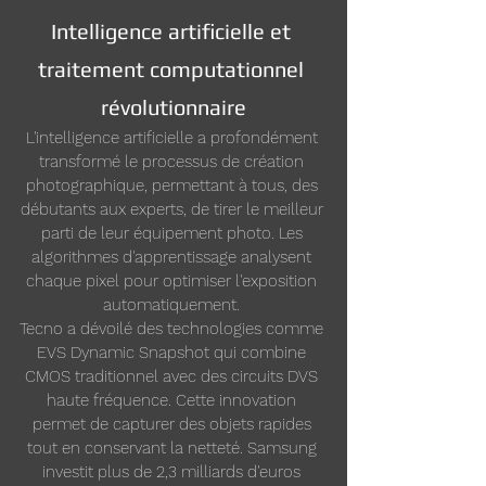
Intelligence artificielle et 
traitement computationnel 
révolutionnaire
L'intelligence artificielle a profondément 
transformé le processus de création 
photographique, permettant à tous, des 
débutants aux experts, de tirer le meilleur 
parti de leur équipement photo. Les 
algorithmes d'apprentissage analysent 
chaque pixel pour optimiser l'exposition 
automatiquement. 
Tecno a dévoilé des technologies comme 
EVS Dynamic Snapshot qui combine 
CMOS traditionnel avec des circuits DVS 
haute fréquence. Cette innovation 
permet de capturer des objets rapides 
tout en conservant la netteté. Samsung 
investit plus de 2,3 milliards d'euros 