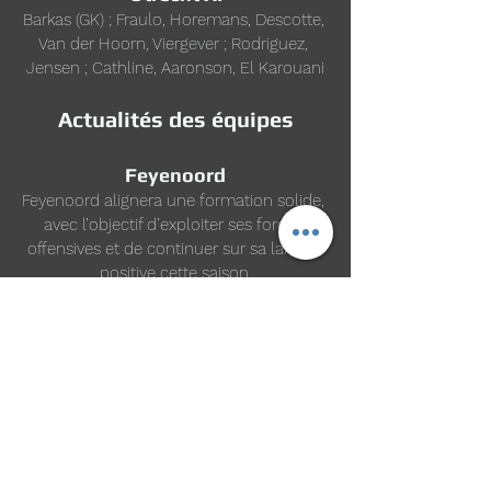
Barkas (GK) ; Fraulo, Horemans, Descotte, 
Van der Hoorn, Viergever ; Rodriguez, 
Jensen ; Cathline, Aaronson, El Karouani
Actualités des équipes
Feyenoord
Feyenoord alignera une formation solide, 
avec l’objectif d’exploiter ses forces 
offensives et de continuer sur sa lancée 
positive cette saison.
Utrecht
Utrecht sera privé de plusieurs joueurs 
clés, notamment le milieu défensif 
Alonzo Engwanda
 et 
Can Bozdogan
, qui 
souffre d’une blessure au tendon 
d’Achille. Le latéral gauche 
Kolbeinn 
Finnsson
 et le gardien 
Kevin 
Gadellaa
 pourraient également manquer 