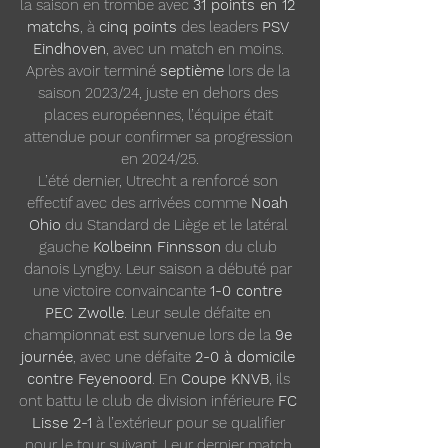
la saison en trombe avec 
31 points en 12 
matchs
, à 
cinq points
 des leaders 
PSV 
Eindhoven
, avec un match en moins. 
Après avoir terminé 
septième
 lors de la 
saison 2023/24, juste en dehors des 
places européennes, l’équipe était 
attendue pour confirmer sa progression 
en 2024/25.
L’été dernier, Utrecht a renforcé son 
effectif avec des arrivées comme 
Noah 
Ohio
 du Standard de Liège et le latéral 
gauche 
Kolbeinn Finnsson
 du club 
danois Lyngby. Leur saison a débuté par 
une victoire convaincante 
1-0 contre 
PEC Zwolle
. Leur seule défaite en 
championnat est survenue lors de la 
9e 
journée
, avec une défaite 
2-0 à domicile 
contre Feyenoord
. En 
Coupe KNVB
, ils 
ont battu le club de division inférieure 
FC 
Lisse 2-1
 à l’extérieur pour se qualifier 
pour le tour suivant. Leur dernier match 