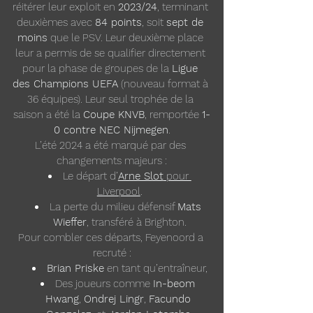
réitérer leur exploit en 
2023/24
, terminant 
deuxièmes avec 
84 points
, soit 
sept de 
moins
 que le PSV. Leur deuxième place 
leur a permis de se qualifier directement 
pour la phase de groupes de la 
Ligue 
des Champions UEFA
 (nouveau format à 
36 équipes). Leur seul trophée de la 
saison a été la 
Coupe KNVB
, remportée 
1-
0 contre NEC Nijmegen
.
L’été 2024 a été marqué par des 
changements majeurs :
Le départ d’
Arne Slot
 pour 
Liverpool
.
La perte du milieu défensif 
Mats 
Wieffer
, transféré à Brighton.
Pour combler ces départs, Feyenoord a 
recruté :
Brian Priske
 en tant qu’entraîneur,
Des joueurs comme 
In-beom 
Hwang
, 
Ondrej Lingr
, 
Facundo 