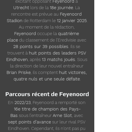
excitant opposant 
Feyenoord
 à 
Utrecht
 lors de la 
18e journée
. La 
rencontre est prévue au 
Feyenoord 
Stadion
 de Rotterdam le 
12 janvier 2025
.
Au moment de la rédaction, 
Feyenoord
 occupe la 
quatrième 
place
 du classement de l’Eredivisie avec 
28 points sur 39 possibles
. Ils se 
trouvent à 
huit points des leaders PSV 
Eindhoven
, après 
13 matchs joués
. Sous 
la direction de leur nouvel entraîneur 
Brian Priske
, ils comptent 
huit victoires, 
quatre nuls et une seule défaite
.
Parcours récent de Feyenoord
En 
2022/23
, Feyenoord a remporté son 
16e titre de champion des Pays-
Bas
 sous l’entraîneur 
Arne Slot
, avec 
sept points d’avance
 sur leur rival PSV 
Eindhoven. Cependant, ils n'ont pas pu 