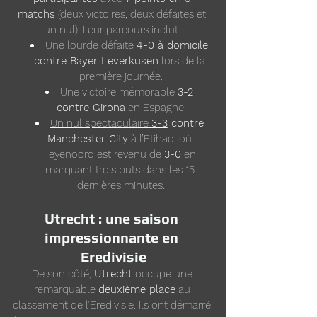
matchs
 (deux victoires, deux défaites et 
un nul). Leur parcours inclut :
Une lourde défaite 
4-0 à domicile 
contre Bayer Leverkusen
 lors de la 
première journée.
Une victoire mémorable 
3-2 
contre Girona
 en Espagne.
Un nul spectaculaire 
3-3
 contre 
Manchester City
 à l’Etihad, où 
Feyenoord est revenu de 
3-0
 en 
marquant trois buts dans les 15 
dernières minutes.
Utrecht : une saison 
impressionnante en 
Eredivisie
De son côté, 
Utrecht
 occupe une 
remarquable 
deuxième place
 au 
classement de l’Eredivisie. Ils ont démarré 