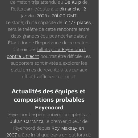
Ce match très attendu au 
De Kuip
 de 
Rotterdam débutera le 
dimanche 12 
janvier 2025
 à 
20h00 GMT
.
Le stade, d’une capacité de 
51 177 places
, 
sera le théâtre de cette rencontre entre 
deux grandes équipes néerlandaises.
Étant donné l’importance de ce match, 
obtenir des 
billets pour 
Feyenoord 
contre Utrecht
 pourrait être difficile. Les 
supporters sont invités à explorer les 
plateformes de revente si les canaux 
officiels affichent complet.
Actualités des équipes et 
compositions probables
Feyenoord
Feyenoord espère pouvoir compter sur 
Julian Carranza
, le premier joueur de 
Feyenoord depuis 
Roy Makaay en 
2007
 à être impliqué dans un but lors de 