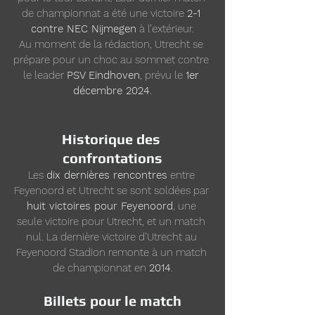
de championnat a été une victoire 
2-1 
contre NEC Nijmegen
 à l’extérieur.
Au moment de la rédaction, Utrecht se 
prépare pour un choc au sommet contre 
le leader 
PSV Eindhoven
, prévu le 
1er 
décembre 2024
.
Historique des 
confrontations
Les 
dix dernières rencontres
 entre 
Feyenoord et Utrecht se sont soldées par 
huit victoires pour Feyenoord
, une 
seule victoire pour Utrecht, et un match 
nul. La dernière victoire d’Utrecht au 
Feyenoord Stadion remonte à un match 
de championnat en 
2014
.
Billets pour le match