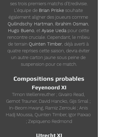
ses trois premiers matchs d’Eredivisie.
L’équipe de 
Brian Priske
 souhaite 
également aligner des joueurs comme 
Quilindschy Hartman
, 
Ibrahim Osman
, 
Hugo Bueno
, et 
Ayase Ueda
 pour cette 
rencontre cruciale. Cependant, le milieu 
de terrain 
Quinten Timber
, déjà averti à 
quatre reprises cette saison, devra éviter 
un autre carton jaune sous peine de 
suspension pour ce match.
Compositions probables
Feyenoord XI
Timon Wellenreuther ; Givairo Read, 
Gernot Trauner, David Hancko, Gijs Smal ; 
In-Beom Hwang, Ramiz Zerrouki ; Anis 
Hadj Moussa, Quinten Timber, Igor Paixao 
; Zepiqueno Redmond
Utrecht XI