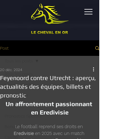
Post
Tous les posts
20 déc. 2024
Tous les posts
Feyenoord contre Utrecht : aperçu,
Nos méthodes
actualités des équipes, billets et
pronostic
Nos Articles
Un affrontement passionnant 
Pronostics Hippiques
en Eredivisie
Pronostics Sportifs
Le football reprend ses droits en 
Bonus €
Eredivisie
 en 2025 avec un match 
Casino