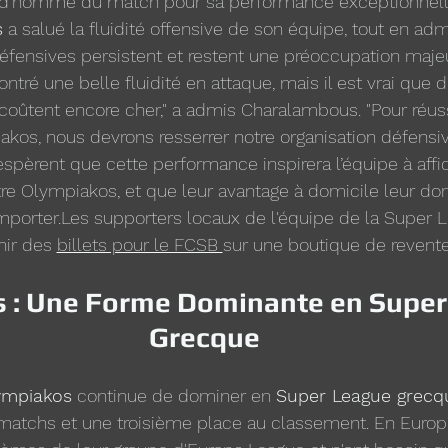
re d'homme du match pour sa performance exceptionnelle
s
 a salué la fluidité offensive de son équipe, tout en ad
défensives persistent et restent une préoccupation maje
ntré une belle fluidité en attaque, mais il est vrai que d
oûtent encore cher," a admis Charalambous. "Pour réuss
kos, nous devrons resserrer notre organisation défensiv
spèrent que cette performance inspirera l’équipe à aff
re Olympiakos, et que leur avantage à domicile leur donn
mporter.Les supporters locaux de l'équipe de la Super 
ir des 
billets pour le FCSB 
sur une boutique de revente
 : Une Forme Dominante en Super
Grecque
ympiakos
 continue de dominer en 
Super League grecq
1 matchs et une troisième place au classement. En Europe,