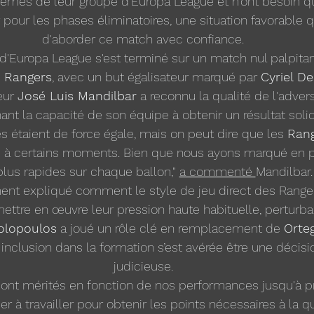
èmes de leur groupe d'Europa League et n'ont besoin q
r pour les phases éliminatoires, une situation favorable 
d'aborder ce match avec confiance.
d'Europa League s'est terminé sur un match nul palpitant
 
Rangers
, avec un but égalisateur marqué par 
Cyriel D
eur 
José Luis Mandilbar
 a reconnu la qualité de l'advers
ant la capacité de son équipe à obtenir un résultat solid
 étaient de force égale, mais on peut dire que les 
Ran
 à certains moments. Bien que nous ayons marqué en pre
plus rapides sur chaque ballon," 
a commenté 
Mandilbar.
ent expliqué comment le style de jeu direct des Rang
ttre en œuvre leur pression haute habituelle, perturbant
olopoulos
 a joué un rôle clé en remplacement de 
Orte
 inclusion dans la formation s’est avérée être une décisi
judicieuse.
sont mérités en fonction de nos performances jusqu'à p
r à travailler pour obtenir les points nécessaires à la qua