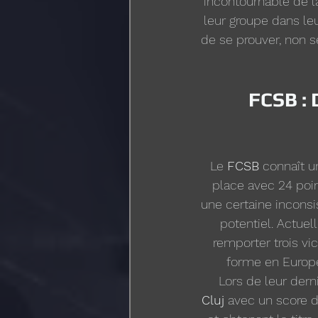
incontournable de l
leur groupe dans le
de se prouver, non s
FCSB : 
Le 
FCSB
 connaît un
place avec 24 poi
une certaine incons
potentiel. Actuel
remporter trois vi
forme en Europe
Lors de leur derni
Cluj
 avec un score de