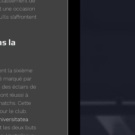
 classement de 
t une occasion 
ls s’affrontent 
s la 
ent la sixième 
é marqué par 
des éclairs de 
ont réussi à 
matchs. Cette 
ur le club.
iversitatea 
nt les deux buts 