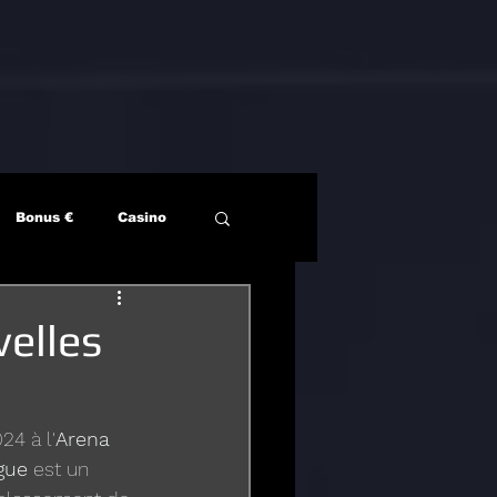
Bonus €
Casino
elles
24 à l'
Arena 
gue
 est un 