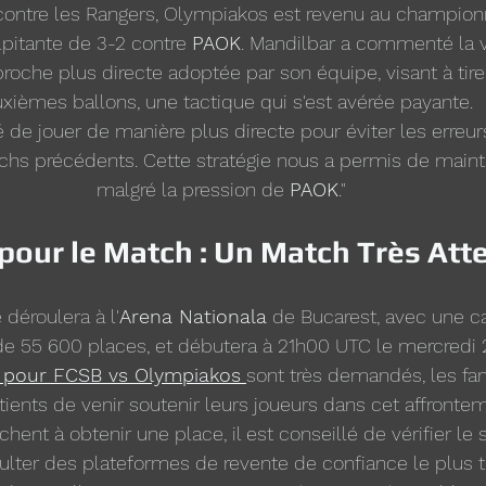
contre les Rangers, Olympiakos est revenu au champion
lpitante de 3-2 contre 
PAOK
. Mandilbar a commenté la v
proche plus directe adoptée par son équipe, visant à tirer
xièmes ballons, une tactique qui s'est avérée payante.
de jouer de manière plus directe pour éviter les erreur
hs précédents. Cette stratégie nous a permis de mainte
malgré la pression de 
PAOK
."
 pour le Match : Un Match Très At
déroulera à l'
Arena Nationala
 de Bucarest, avec une c
e 55 600 places, et débutera à 21h00 UTC le mercredi
s pour FCSB vs Olympiakos
sont très demandés, les fa
ients de venir soutenir leurs joueurs dans cet affronte
hent à obtenir une place, il est conseillé de vérifier le si
lter des plateformes de revente de confiance le plus t