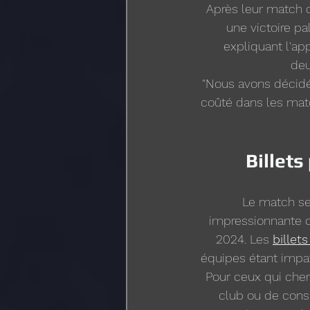
Après leur match 
une victoire pa
expliquant l'ap
deu
"Nous avons décidé 
coûté dans les matc
Billets
Le match se 
impressionnante d
2024. Les 
billet
équipes étant impat
Pour ceux qui cherc
club ou de consu