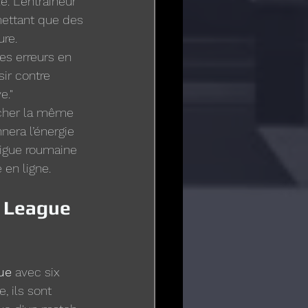
. L'entraîneur 
mettant que des 
ure.
es erreurs en 
ir contre 
e."
icher la même 
era l’énergie 
Ligue roumaine 
 en ligne.
 League 
ue
 avec six 
 ils sont 