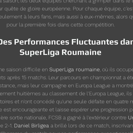
a saison, les deux équipes cherchant à grimper dans le
ur quête de gloire européenne. Pour chaque équipe, c’es
eulement à leurs fans, mais aussi à eux-mêmes, alors qu’i
pour la première fois dans cette compétition.
Des Performances Fluctuantes dan
SuperLiga Roumaine
e saison difficile en 
SuperLiga roumaine
, où ils occup
nts après 15 matchs. Leur parcours en championnat a ét
istance, mais leur campagne en Europa League a montré 
lement huitièmes au classement de l'Europa League, ils 
ctoires et n'ont concédé qu'une seule défaite en quatre 
 est encourageante et laisse espérer une progression po
ère sortie nationale, FCSB a gagné à l'extérieur contre 
Un
 2-1. 
Daniel Birligea
 a brillé lors de ce match, inscriva