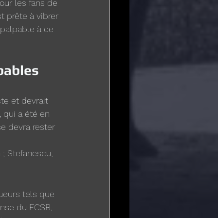
ur les fans de 
st prête à vibrer 
palpable à ce 
bables
te et devrait 
, qui a été en 
e devra rester 
; Stefanescu, 
oueurs tels que 
ense du FCSB, 