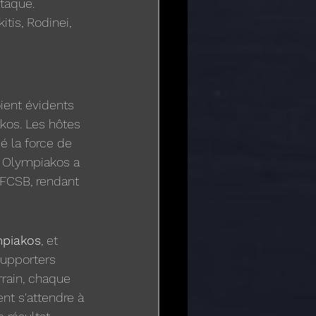
ttaque.
tis, Rodinei, 
ient évidents 
kos. Les hôtes 
 la force de 
. Olympiakos a 
 FCSB, rendant 
piakos
, et 
supporters 
rain, chaque 
t s'attendre à 