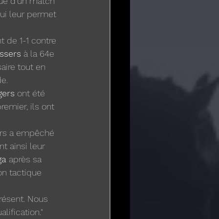
ue d'un match 
qui leur permet 
 de 1-1 contre 
essers
 à la 64e 
aire tout en 
e.
gers
 ont été 
mier, ils ont 
ers a empêché 
 ainsi leur 
ga
 après sa 
on tactique 
résent. Nous 
lification."