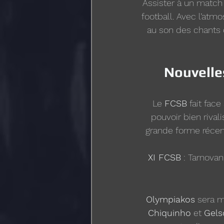
Assister à un match
football. Avec l’atm
au son des chants 
Nouvelle
Le 
FCSB
 fait fac
pouvoir bien rival
grande forme récemm
XI FCSB
 : Tarnova
Olympiakos
 sera m
Chiquinho
 et 
Gels