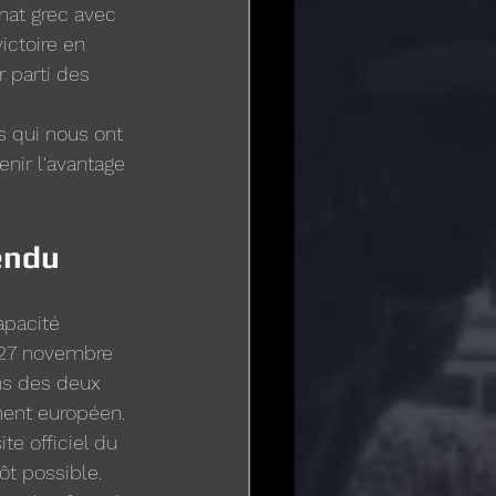
nat grec avec 
ictoire en 
 parti des 
s qui nous ont 
nir l'avantage 
tendu
apacité 
 27 novembre 
ns des deux 
ment européen. 
te officiel du 
ôt possible.