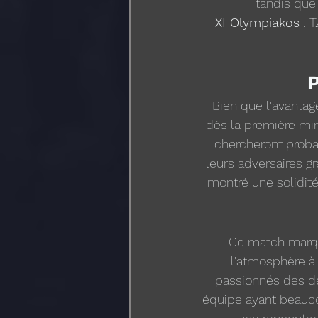
tandis que
XI Olympiakos
 : 
P
Bien que l'avantage
dès la première min
chercheront proba
leurs adversaires g
montré une solidité
Ce match marque
l'atmosphère à 
passionnés des de
équipe ayant beauco