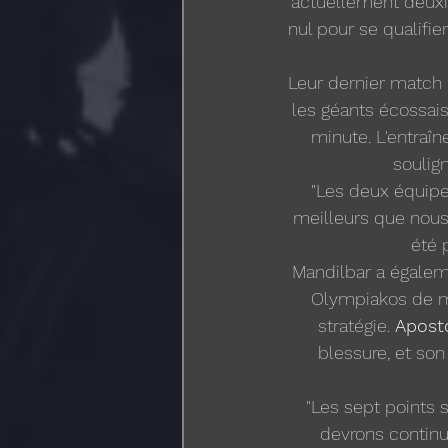
actuellement deuxi
nul pour se qualifie
Leur dernier match 
les géants écossais
minute. L'entraîn
soulign
"Les deux équipes
meilleurs que nous
été 
Mandilbar a égalem
Olympiakos de me
stratégie. 
Apost
blessure, et son
"Les sept points 
devrons continue