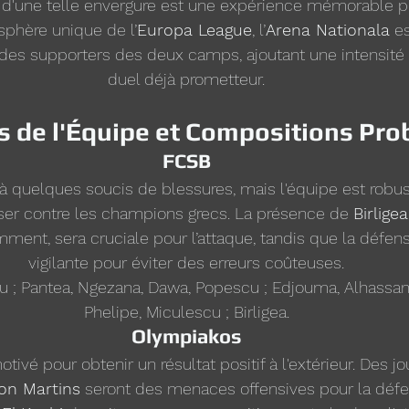
 d'une telle envergure est une expérience mémorable po
osphère unique de l’
Europa League
, l’
Arena Nationala
 e
des supporters des deux camps, ajoutant une intensité 
duel déjà prometteur.
s de l'Équipe et Compositions Pro
FCSB
e à quelques soucis de blessures, mais l'équipe est robus
iser contre les champions grecs. La présence de 
Birligea
ent, sera cruciale pour l’attaque, tandis que la défens
vigilante pour éviter des erreurs coûteuses.
nu ; Pantea, Ngezana, Dawa, Popescu ; Edjouma, Alhassan 
Phelipe, Miculescu ; Birligea.
Olympiakos
otivé pour obtenir un résultat positif à l'extérieur. Des j
on Martins
 seront des menaces offensives pour la déf