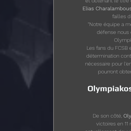
et obtenant le tit
Elias Charalambou
failles 
"Notre équipe a mo
défense nous c
Olympia
Les fans du FCSB e
détermination cont
nécessaire pour l'e
pourront obten
Olympiakos
De son côté, 
Ol
victoires en 1