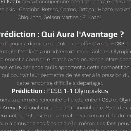
 
El Kaabi
 devrait occuper une position centrale dans l'a
Tzolakis ; Costinha, Retsos, Carmo, Ortega ; Hezze, Mouzaki
Chiquinho, Gelson Martins ; El Kaabi.
rédiction : Qui Aura l'Avantage ?
 de jouer à domicile et l'intention offensive du 
FCSB
 so
ute, ils font face à un adversaire redoutable en Olympia
blement à aborder le match avec prudence, étant donné
recs et l’expérience qu'ils apportent à cette compétition
 qui pourrait leur permettre de résister à la pression du
cette rencontre difficile à départager.
Prédiction 
: FCSB 1-1 Olympiakos
ra la première rencontre officielle entre 
FCSB
 et 
Olym
l'
Arena Nationala
 promet d'être inoubliable. Avec des 
ux côtés, l’intensité de ce match va bien au-delà du ter
up à prouver à ses fans et à elle-même. Les fans peuven