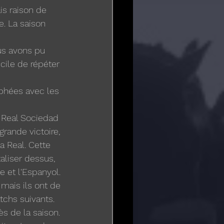
is raison de 
. La saison 
us avons pu 
icile de répéter 
ophées avec les 
 Real Sociedad 
grande victoire, 
a Real. Cette 
taliser dessus, 
 et l'Espanyol.
mais ils ont de 
chs suivants. 
ès de la saison.