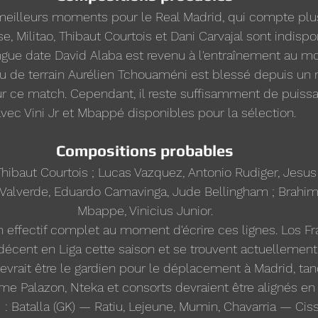
eilleurs moments pour le Real Madrid, qui compte plusi
, Militao, Thibaut Courtois et Dani Carvajal sont indispo
ngue date David Alaba est revenu à l'entraînement au mo
ieu de terrain Aurélien Tchouaméni est blessé depuis u
our ce match. Cependant, il reste suffisamment de puiss
vec Vini Jr et Mbappé disponibles pour la sélection.
Compositions probables
 Thibaut Courtois ; Lucas Vazquez, Antonio Rudiger, Jesus 
 Valverde, Eduardo Camavinga, Jude Bellingham ; Brahim 
Mbappe, Vinicius Junior.
 effectif complet au moment d'écrire ces lignes. Los Fran
écent en Liga cette saison et se trouvent actuellement
devrait être le gardien pour le déplacement à Madrid, ta
e Palazon, Nteka et consorts devraient être alignés en 
I
 : Batalla (GK) — Ratiu, Lejeune, Mumin, Chavarria — Ciss