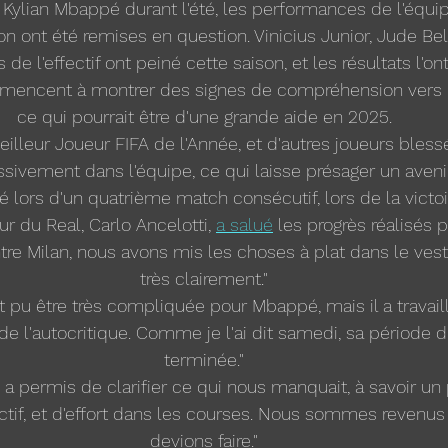
e Kylian Mbappé durant l'été, les performances de l'équi
on ont été remises en question. Vinicius Junior, Jude Be
e l'effectif ont peiné cette saison, et les résultats l'on
mencent à montrer des signes de compréhension vers la
ce qui pourrait être d'une grande aide en 2025.
eilleur Joueur FIFA de l'Année, et d'autres joueurs bless
ssivement dans l'équipe, ce qui laisse présager un aveni
 lors d'un quatrième match consécutif, lors de la victoi
eur du Real, Carlo Ancelotti, 
a salué
les progrès réalisés 
ntre Milan, nous avons mis les choses à plat dans le vesti
très clairement."
it pu être très compliquée pour Mbappé, mais il a travai
 de l'autocritique. Comme je l'ai dit samedi, sa période d
terminée."
 a permis de clarifier ce qui nous manquait, à savoir un 
tif, et d'effort dans les courses. Nous sommes revenus
devions faire."