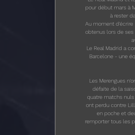
pour début mars à Ma
à rester d
Au moment d'écrire 
obtenus lors de ses 
a
Le Real Madrid a con
Barcelone - une éq
Les Merengues n'on
défaite de la sais
quatre matchs nuls 
ont perdu contre Lil
en poche et deu
remporter tous les po