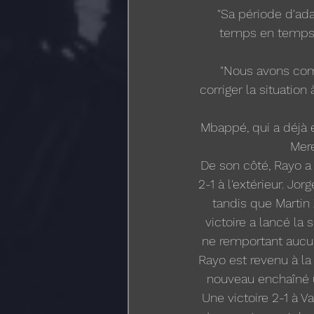
"Sa période d'ada
temps en temps,"
"Nous avons comm
corriger la situation 
Mbappé, qui a déjà 
Mere
De son côté, Rayo a
2-1 à l'extérieur. Jo
tandis que Martin 
victoire a lancé la 
ne remportant aucun
Rayo est revenu à la
nouveau enchaîné u
Une victoire 2-1 à V