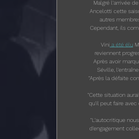
Malgré l'arrivée d
Ancelotti cette sais
autres membres d
Cependant, ils com
Vini
 a été élu
 M
reviennent progre
Après avoir marqué
Séville, l'entraîn
"Après la défaite co
"Cette situation aura
qu'il peut faire avec
"L'autocritique nous
d'engagement collec