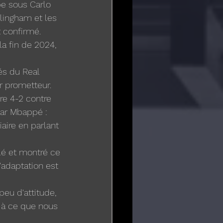
pe sous Carlo 
llingham et les 
t confirmé. 
 fin de 2024, 
és du Real 
r prometteur.
re 4-2 contre 
par Mbappé :
aire en parlant 
llé et montré ce 
'adaptation est 
peu d'attitude, 
 à ce que nous 