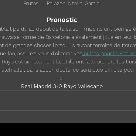
Frutos — Palazon, Nteka, Garcia.
Pronostic
lait perdu au début de la saison, mais ils ont bien géré l
mauvaise forme de Barcelone a également joué en leur fa
t de grandes choses lorsqu’ils auront terminé de trouve
ue fan, assurez-vous d'obtenir vos
billets pour le Real M
 Rayo est simplement là, et ils ont failli prendre les troi
tch aller. Sans aucun doute, ce sera plus difficile pour 
ci.
Real Madrid 3-0 Rayo Vallecano