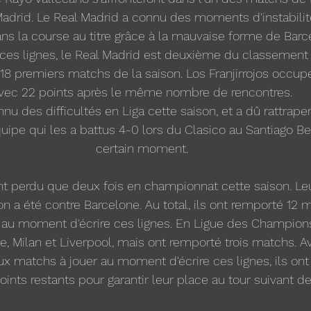
drid. Le Real Madrid a connu des moments d'instabilité
ans la course au titre grâce à la mauvaise forme de Barc
ces lignes, le Real Madrid est deuxième du classement 
18 premiers matchs de la saison. Los Franjirrojos occupe
vec 22 points après le même nombre de rencontres.
nu des difficultés en Liga cette saison, et a dû rattraper
uipe qui les a battus 4-0 lors du Clasico au Santiago Be
certain moment.
t perdu que deux fois en championnat cette saison. Leu
on a été contre Barcelone. Au total, ils ont remporté 12 m
au moment d'écrire ces lignes. En Ligue des Champions 
le, Milan et Liverpool, mais ont remporté trois matchs. A
x matchs à jouer au moment d'écrire ces lignes, ils ont
ints restants pour garantir leur place au tour suivant d