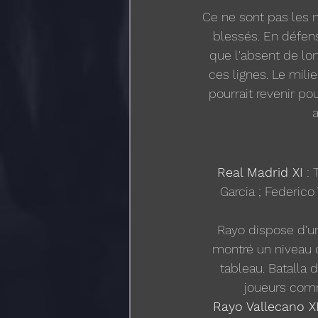
Ce ne sont pas les m
blessés. En défense
que l'absent de lo
ces lignes. Le mil
pourrait revenir p
a
Real Madrid XI
 :
Garcia ; Federico
Rayo dispose d'un
montré un niveau d
tableau. Batalla 
joueurs comm
Rayo Vallecano X