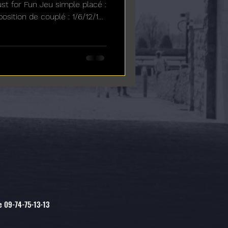
st for Fun Jeu simple placé :
osition de couplé : 1/6/12/15
8/9/7 Merci de vous abonner
Youtube Notre pronostic V.I.P
 courses avec 5€ par course
é - Pronostic en Or
e 09-74-75-13-13