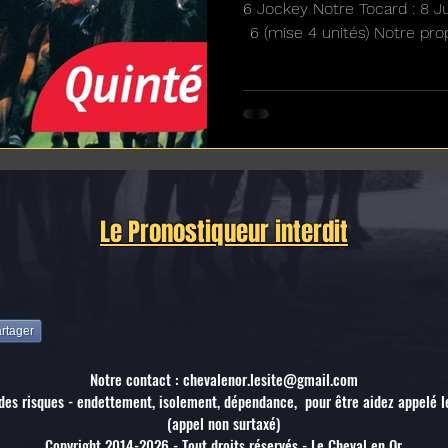
6 Jockey Notre Tocard : 8 Ju
6 (mise 4 unités) Notre prop
Ticket Quinté : 6/15/12/1/
pour soutenir notre chaîne 
est disponible Gagner aux
Pronostic du Quint
Le Pronostiqueur interdit
rtager
Notre contact :
chevalenor.lesite@gmail.com
des risques - endettement, isolement, dépendance, pour être aidez appelé l
(appel non surtaxé)
Copyright 2014-2026 - Tout droits réservés -
Le Cheval en Or