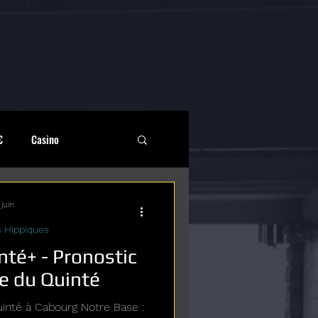
€
Casino
juin
s Hippiques
nté+ - Pronostic
se du Quinté
nté à Cabourg Notre Base :