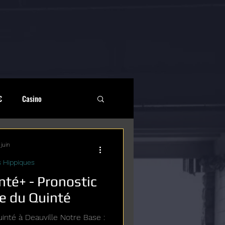
€
Casino
juin
s Hippiques
nté+ - Pronostic
se du Quinté
té à Deauville Notre Base :