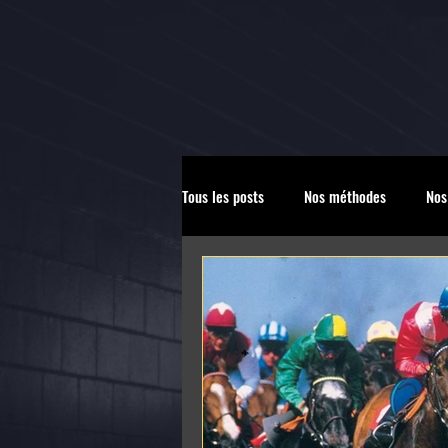
Tous les posts
Nos méthodes
Nos