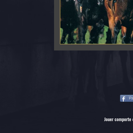
Pa
Jouer comporte 